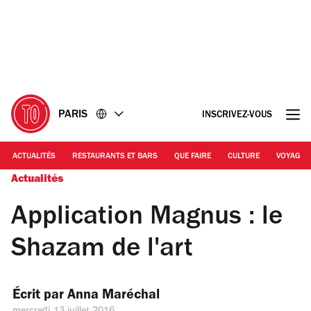
Accéder
Accéder
au
au
contenu
pied
de
page
PARIS
INSCRIVEZ-VOUS
ACTUALITÉS
RESTAURANTS ET BARS
QUE FAIRE
CULTURE
VOYAGE
Actualités
Application Magnus : le
Shazam de l'art
Écrit par 
Anna Maréchal