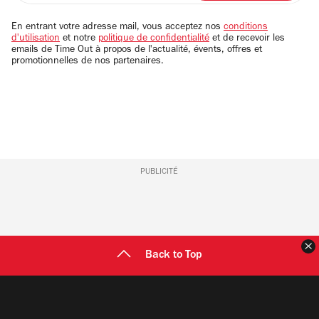
adresse
email
En entrant votre adresse mail, vous acceptez nos
conditions
d'utilisation
et notre
politique de confidentialité
et de recevoir les
emails de Time Out à propos de l'actualité, évents, offres et
promotionnelles de nos partenaires.
PUBLICITÉ
F
Back to Top