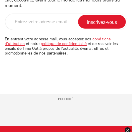
elle, découvrez avant tout le monde les meilleurs plans du
moment.
Entrez
votre
adresse
email
En entrant votre adresse mail, vous acceptez nos
conditions
d'utilisation
et notre
politique de confidentialité
et de recevoir les
emails de Time Out à propos de l'actualité, évents, offres et
promotionnelles de nos partenaires.
PUBLICITÉ
F