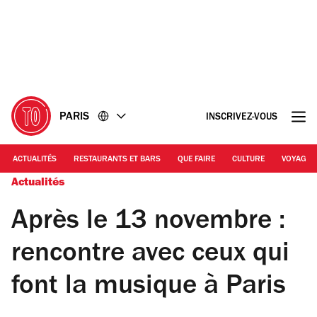
Accéder
Accéder
au
au
contenu
pied
de
page
PARIS
INSCRIVEZ-VOUS
ACTUALITÉS
RESTAURANTS ET BARS
QUE FAIRE
CULTURE
VOYAGE
Actualités
Après le 13 novembre :
rencontre avec ceux qui
font la musique à Paris