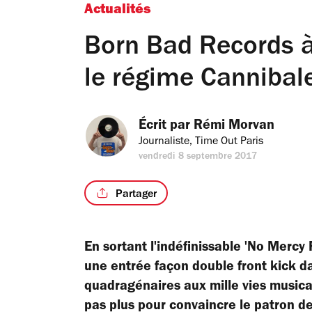
Actualités
Born Bad Records à
le régime Cannibal
Écrit par 
Rémi Morvan
Journaliste, Time Out Paris
vendredi 8 septembre 2017
Partager
En sortant l'indéfinissable 'No Mercy 
une entrée façon double
front kick
da
quadragénaires aux mille vies musical
pas plus pour convaincre le patron d