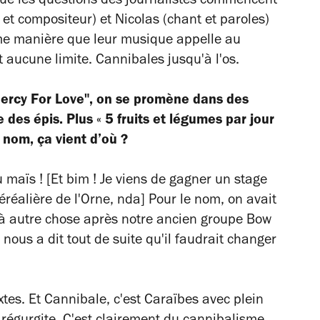
que les questions des journalistes commencent
et compositeur) et Nicolas (chant et paroles)
ême manière que leur musique appelle au
t aucune limite. Cannibales jusqu'à l'os.
 Mercy For Love", on se promène dans des
e des épis. Plus
«
5 fruits et légumes par jour
 nom, ça vient d’où ?
u maïs !
[Et bim ! Je viens de gagner un stage
réalière de l'Orne, nda]
Pour le nom, on avait
à autre chose après notre ancien groupe Bow
us a dit tout de suite qu'il faudrait changer
xtes. Et Cannibale, c'est Caraïbes avec plein