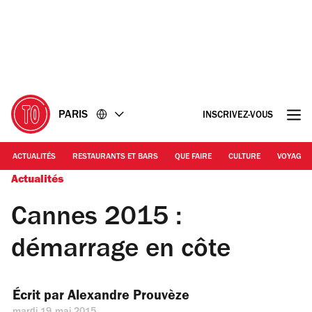
Accéder
Accéder
au
au
contenu
pied
de
page
PARIS
INSCRIVEZ-VOUS
ACTUALITÉS
RESTAURANTS ET BARS
QUE FAIRE
CULTURE
VOYAGE
Actualités
Cannes 2015 :
démarrage en côte
Écrit par 
Alexandre Prouvèze