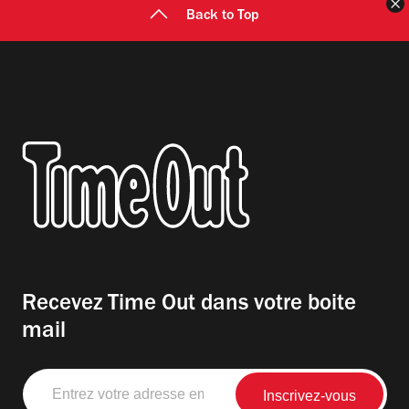
F
Back to Top
Recevez Time Out dans votre boite
mail
Entrez
votre