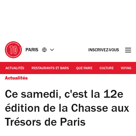
Accéder
Accéder
au
au
contenu
pied
de
page
PARIS
INSCRIVEZ-VOUS
ACTUALITÉS
RESTAURANTS ET BARS
QUE FAIRE
CULTURE
VOYAGE
Actualités
Ce samedi, c'est la 12e
édition de la Chasse aux
Trésors de Paris