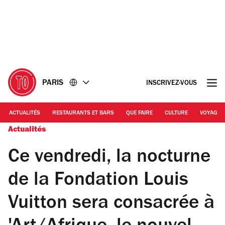
Accéder
Accéder
au
au
contenu
pied
de
page
PARIS
INSCRIVEZ-VOUS
ACTUALITÉS
RESTAURANTS ET BARS
QUE FAIRE
CULTURE
VOYAGE
Actualités
Ce vendredi, la nocturne
de la Fondation Louis
Vuitton sera consacrée à