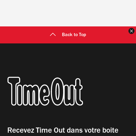
F
Back to Top
Recevez Time Out dans votre boite