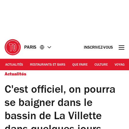
Accéder
Accéder
au
au
contenu
pied
de
page
PARIS
INSCRIVEZ-VOUS
ACTUALITÉS
RESTAURANTS ET BARS
QUE FAIRE
CULTURE
VOYAGE
Actualités
C'est officiel, on pourra
se baigner dans le
bassin de La Villette