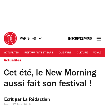
Accéder
Accéder
au
au
contenu
pied
de
page
PARIS
INSCRIVEZ-VOUS
ACTUALITÉS
RESTAURANTS ET BARS
QUE FAIRE
CULTURE
VOYAGE
Actualités
Cet été, le New Morning
aussi fait son festival !
Écrit par 
La Rédaction