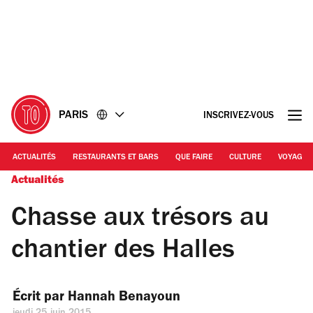
Accéder
Accéder
au
au
contenu
pied
de
page
PARIS
INSCRIVEZ-VOUS
ACTUALITÉS
RESTAURANTS ET BARS
QUE FAIRE
CULTURE
VOYAGE
Actualités
Chasse aux trésors au
chantier des Halles
Écrit par 
Hannah Benayoun