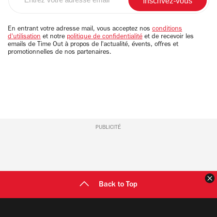
votre
adresse
email
En entrant votre adresse mail, vous acceptez nos
conditions
d'utilisation
et notre
politique de confidentialité
et de recevoir les
emails de Time Out à propos de l'actualité, évents, offres et
promotionnelles de nos partenaires.
PUBLICITÉ
F
Back to Top