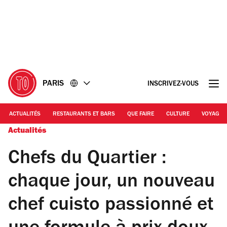
Accéder
Accéder
au
au
contenu
pied
de
page
PARIS
INSCRIVEZ-VOUS
ACTUALITÉS
RESTAURANTS ET BARS
QUE FAIRE
CULTURE
VOYAGE
Actualités
Chefs du Quartier :
chaque jour, un nouveau
chef cuisto passionné et