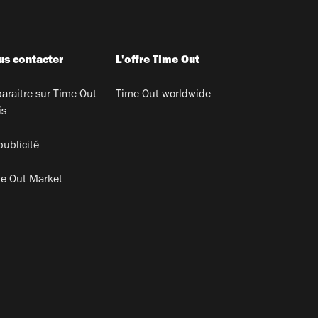
s contacter
L'offre Time Out
araitre sur Time Out
Time Out worldwide
is
publicité
e Out Market