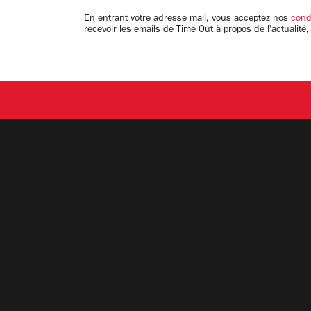
email
En entrant votre adresse mail, vous acceptez nos
condi
recevoir les emails de Time Out à propos de l'actualité,