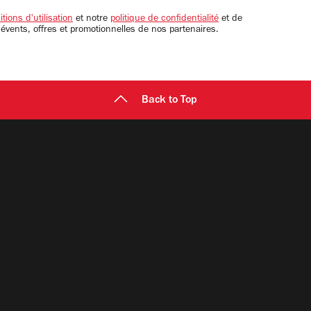
tions d'utilisation
et notre
politique de confidentialité
et de
 évents, offres et promotionnelles de nos partenaires.
Back to Top