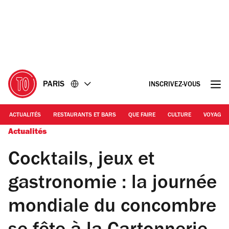
Accéder
Accéder
au
au
contenu
pied
de
page
PARIS
INSCRIVEZ-VOUS
ACTUALITÉS
RESTAURANTS ET BARS
QUE FAIRE
CULTURE
VOYAGE
Actualités
Cocktails, jeux et
gastronomie : la journée
mondiale du concombre