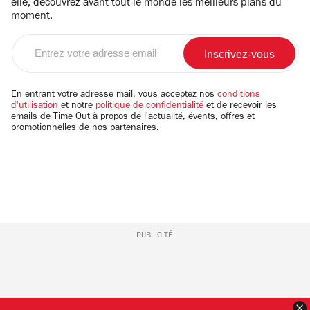
elle, découvrez avant tout le monde les meilleurs plans du
moment.
Entrez
votre
adresse
email
En entrant votre adresse mail, vous acceptez nos
conditions
d'utilisation
et notre
politique de confidentialité
et de recevoir les
emails de Time Out à propos de l'actualité, évents, offres et
promotionnelles de nos partenaires.
PUBLICITÉ
F