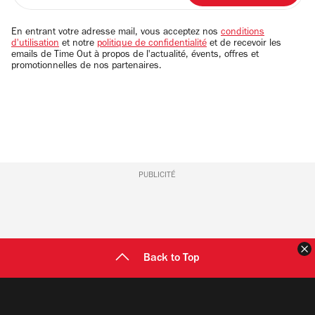
adresse
email
En entrant votre adresse mail, vous acceptez nos
conditions
d'utilisation
et notre
politique de confidentialité
et de recevoir les
emails de Time Out à propos de l'actualité, évents, offres et
promotionnelles de nos partenaires.
PUBLICITÉ
F
Back to Top