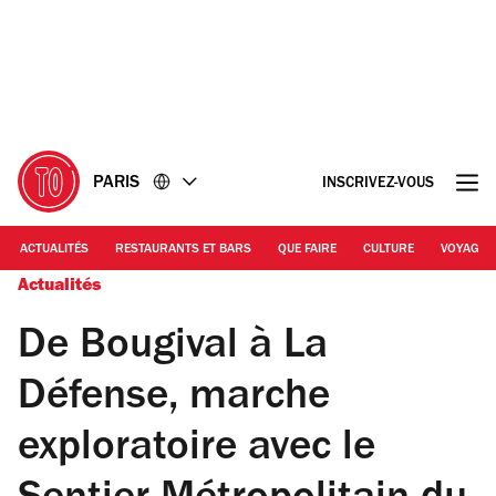
Accéder
Accéder
au
au
contenu
pied
de
page
PARIS
INSCRIVEZ-VOUS
ACTUALITÉS
RESTAURANTS ET BARS
QUE FAIRE
CULTURE
VOYAGE
Actualités
De Bougival à La
Défense, marche
exploratoire avec le