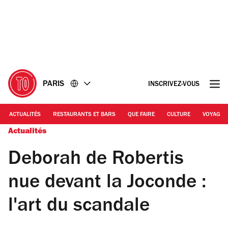
Accéder
Accéder
au
au
contenu
pied
de
page
PARIS
INSCRIVEZ-VOUS
ACTUALITÉS
RESTAURANTS ET BARS
QUE FAIRE
CULTURE
VOYAGE
Actualités
Deborah de Robertis
nue devant la Joconde :
l'art du scandale