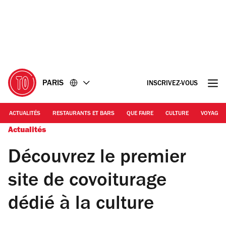
Accéder
Accéder
au
au
contenu
pied
de
page
PARIS
INSCRIVEZ-VOUS
ACTUALITÉS
RESTAURANTS ET BARS
QUE FAIRE
CULTURE
VOYAGE
Actualités
Découvrez le premier
site de covoiturage
dédié à la culture