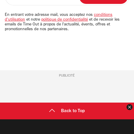
adresse
email
En entrant votre adresse mail, vous acceptez nos
conditions
d'utilisation
et notre
politique de confidentialité
et de recevoir les
emails de Time Out à propos de l'actualité, évents, offres et
promotionnelles de nos partenaires.
PUBLICITÉ
F
Back to Top