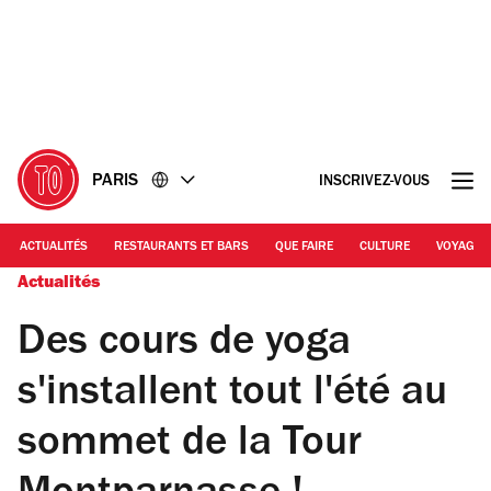
Accéder
Accéder
au
au
contenu
pied
de
page
PARIS
INSCRIVEZ-VOUS
ACTUALITÉS
RESTAURANTS ET BARS
QUE FAIRE
CULTURE
VOYAGE
Actualités
Des cours de yoga
s'installent tout l'été au
sommet de la Tour