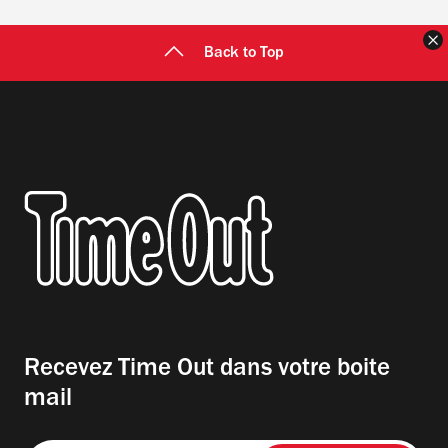
F
Back to Top
Recevez Time Out dans votre boite
mail