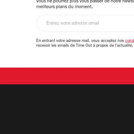
Vous ne pourrez plus vous passer de notre newsle
meilleurs plans du moment.
Entrez
votre
adresse
email
En entrant votre adresse mail, vous acceptez nos
condi
recevoir les emails de Time Out à propos de l'actualité,