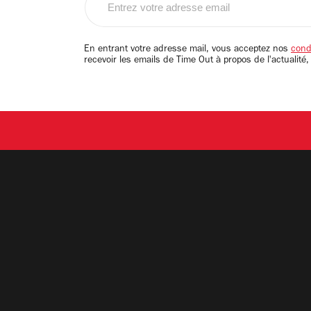
votre
adresse
email
En entrant votre adresse mail, vous acceptez nos
condi
recevoir les emails de Time Out à propos de l'actualité,