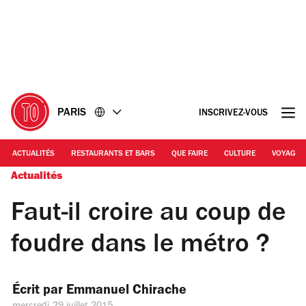
Accéder
Accéder
au
au
contenu
pied
de
page
PARIS
INSCRIVEZ-VOUS
ACTUALITÉS
RESTAURANTS ET BARS
QUE FAIRE
CULTURE
VOYAGE
Actualités
Faut-il croire au coup de
foudre dans le métro ?
Écrit par 
Emmanuel Chirache