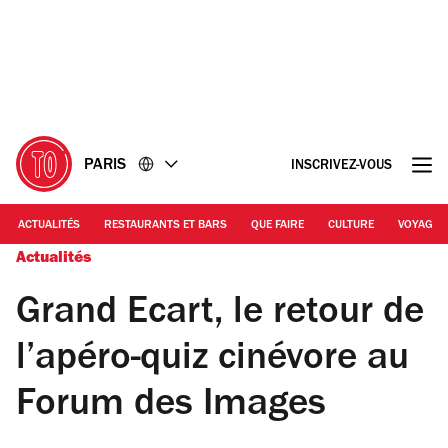
Accéder
Accéder
au
au
contenu
pied
de
page
PARIS
INSCRIVEZ-VOUS
ACTUALITÉS
RESTAURANTS ET BARS
QUE FAIRE
CULTURE
VOYAGE
Actualités
Grand Ecart, le retour de
l’apéro-quiz cinévore au
Forum des Images