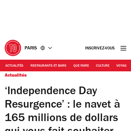
Accéder
Accéder
au
au
contenu
pied
de
page
PARIS
INSCRIVEZ-VOUS
ACTUALITÉS
RESTAURANTS ET BARS
QUE FAIRE
CULTURE
VOYAGE
Actualités
‘Independence Day
Resurgence’ : le navet à
165 millions de dollars