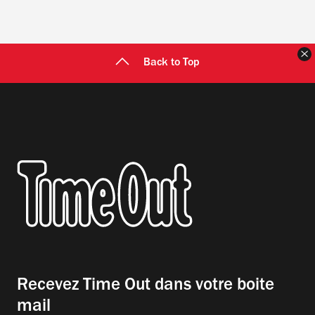
F
Back to Top
Recevez Time Out dans votre boite
mail