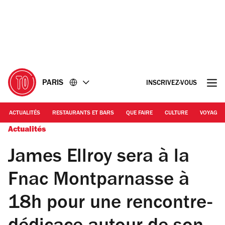
Accéder
Accéder
au
au
contenu
pied
de
page
PARIS
INSCRIVEZ-VOUS
ACTUALITÉS
RESTAURANTS ET BARS
QUE FAIRE
CULTURE
VOYAGE
Actualités
James Ellroy sera à la
Fnac Montparnasse à
18h pour une rencontre-