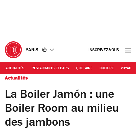
Accéder
Accéder
au
au
contenu
pied
de
page
PARIS
INSCRIVEZ-VOUS
ACTUALITÉS
RESTAURANTS ET BARS
QUE FAIRE
CULTURE
VOYAGE
Actualités
La Boiler Jamón : une
Boiler Room au milieu
des jambons