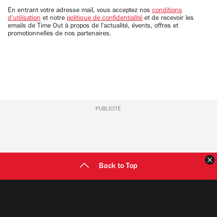
email
En entrant votre adresse mail, vous acceptez nos
conditions
d'utilisation
et notre
politique de confidentialité
et de recevoir les
emails de Time Out à propos de l'actualité, évents, offres et
promotionnelles de nos partenaires.
PUBLICITÉ
F
Back to Top