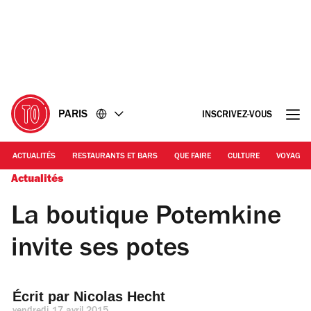
Accéder
Accéder
au
au
contenu
pied
de
page
PARIS
INSCRIVEZ-VOUS
ACTUALITÉS
RESTAURANTS ET BARS
QUE FAIRE
CULTURE
VOYAGE
Actualités
La boutique Potemkine
invite ses potes
Écrit par 
Nicolas Hecht