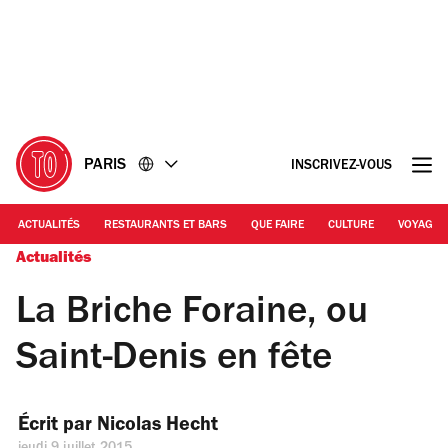
Accéder
Accéder
au
au
contenu
pied
de
page
PARIS
INSCRIVEZ-VOUS
ACTUALITÉS
RESTAURANTS ET BARS
QUE FAIRE
CULTURE
VOYAGE
Actualités
La Briche Foraine, ou
Saint-Denis en fête
Écrit par 
Nicolas Hecht