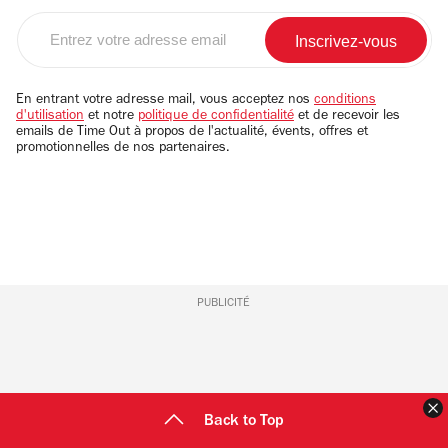
Entrez
votre
adresse
email
En entrant votre adresse mail, vous acceptez nos
conditions
d'utilisation
et notre
politique de confidentialité
et de recevoir les
emails de Time Out à propos de l'actualité, évents, offres et
promotionnelles de nos partenaires.
PUBLICITÉ
F
Back to Top