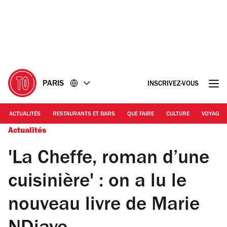
Accéder
Accéder
au
au
contenu
pied
de
page
PARIS
INSCRIVEZ-VOUS
ACTUALITÉS
RESTAURANTS ET BARS
QUE FAIRE
CULTURE
VOYAGE
Actualités
'La Cheffe, roman d’une
cuisinière' : on a lu le
nouveau livre de Marie