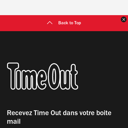
F
Back to Top
Recevez Time Out dans votre boite
mail