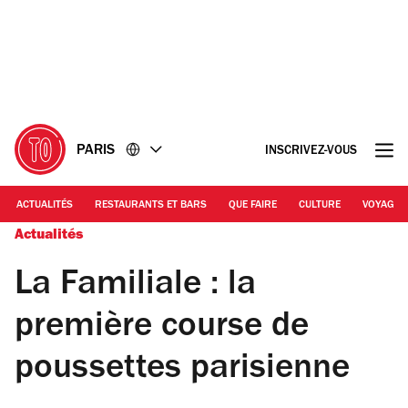
Accéder
Accéder
au
au
contenu
pied
de
page
PARIS
INSCRIVEZ-VOUS
ACTUALITÉS
RESTAURANTS ET BARS
QUE FAIRE
CULTURE
VOYAGE
Actualités
La Familiale : la
première course de
poussettes parisienne