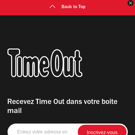
F
Back to Top
Recevez Time Out dans votre boite
mail
Entrez
votre