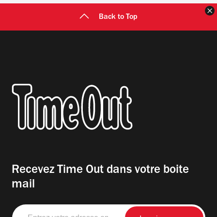
F
Back to Top
Recevez Time Out dans votre boite
mail
Entrez