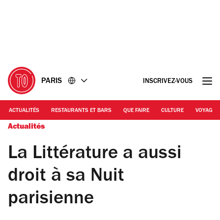
Accéder
Accéder
au
au
contenu
pied
de
page
PARIS
INSCRIVEZ-VOUS
ACTUALITÉS
RESTAURANTS ET BARS
QUE FAIRE
CULTURE
VOYAGE
Actualités
La Littérature a aussi
droit à sa Nuit
parisienne