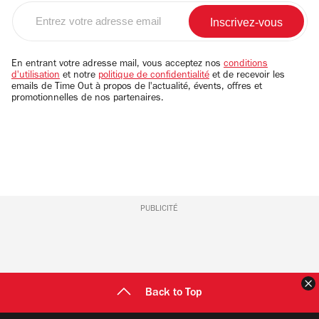
Entrez
votre
adresse
email
En entrant votre adresse mail, vous acceptez nos
conditions
d'utilisation
et notre
politique de confidentialité
et de recevoir les
emails de Time Out à propos de l'actualité, évents, offres et
promotionnelles de nos partenaires.
PUBLICITÉ
F
Back to Top