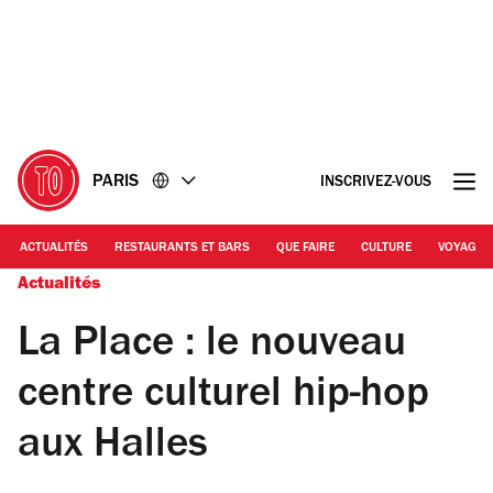
Accéder
Accéder
au
au
contenu
pied
de
page
PARIS
INSCRIVEZ-VOUS
ACTUALITÉS
RESTAURANTS ET BARS
QUE FAIRE
CULTURE
VOYAGE
Actualités
La Place : le nouveau
centre culturel hip-hop
aux Halles