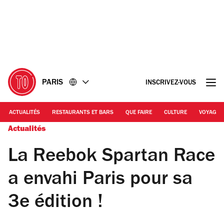
Accéder
Accéder
au
au
contenu
pied
de
page
PARIS
INSCRIVEZ-VOUS
ACTUALITÉS
RESTAURANTS ET BARS
QUE FAIRE
CULTURE
VOYAGE
Actualités
La Reebok Spartan Race
a envahi Paris pour sa
3e édition !