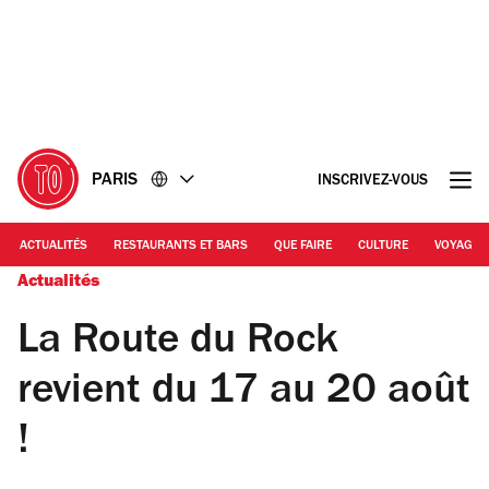
Accéder
Accéder
au
au
contenu
pied
de
page
PARIS
INSCRIVEZ-VOUS
ACTUALITÉS
RESTAURANTS ET BARS
QUE FAIRE
CULTURE
VOYAGE
Actualités
La Route du Rock
revient du 17 au 20 août
!