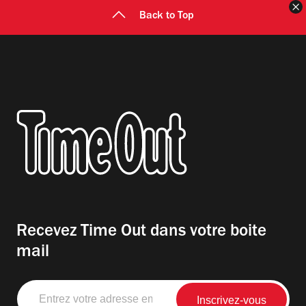
F
Back to Top
Recevez Time Out dans votre boite
mail
Entrez
votre