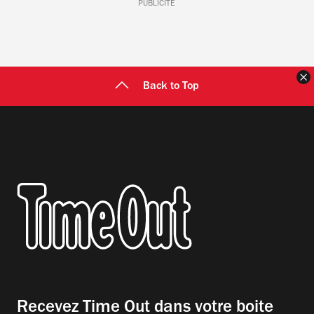
PUBLICITÉ
F
Back to Top
Recevez Time Out dans votre boite