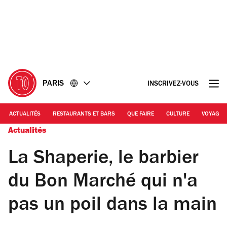
Accéder
Accéder
au
au
contenu
pied
de
page
PARIS
INSCRIVEZ-VOUS
ACTUALITÉS
RESTAURANTS ET BARS
QUE FAIRE
CULTURE
VOYAGE
Actualités
La Shaperie, le barbier
du Bon Marché qui n'a
pas un poil dans la main