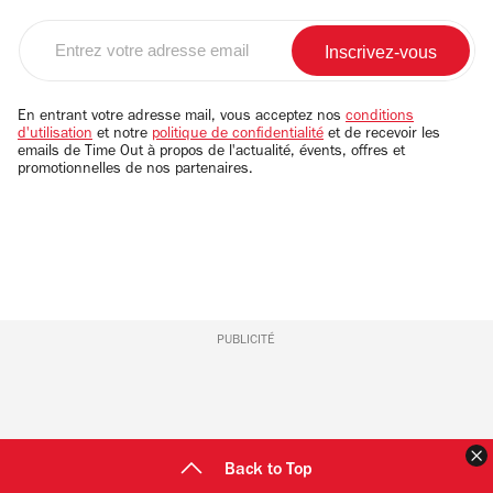
Entrez
votre
adresse
email
En entrant votre adresse mail, vous acceptez nos
conditions
d'utilisation
et notre
politique de confidentialité
et de recevoir les
emails de Time Out à propos de l'actualité, évents, offres et
promotionnelles de nos partenaires.
PUBLICITÉ
F
Back to Top