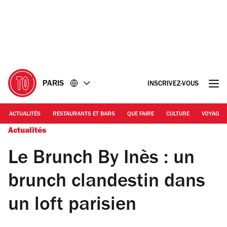
Accéder
Accéder
au
au
contenu
pied
de
page
PARIS
INSCRIVEZ-VOUS
ACTUALITÉS
RESTAURANTS ET BARS
QUE FAIRE
CULTURE
VOYAGE
Actualités
Le Brunch By Inès : un
brunch clandestin dans
un loft parisien