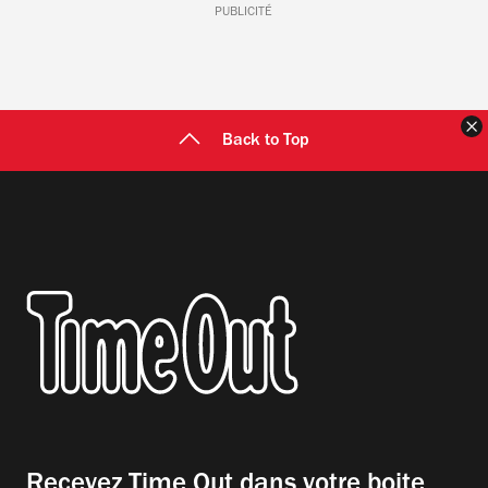
PUBLICITÉ
F
Back to Top
Recevez Time Out dans votre boite