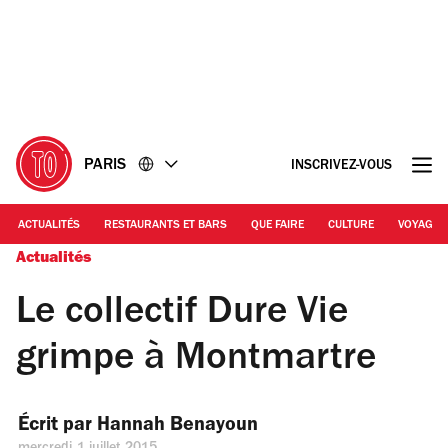
Accéder
Accéder
au
au
contenu
pied
de
page
PARIS
INSCRIVEZ-VOUS
ACTUALITÉS
RESTAURANTS ET BARS
QUE FAIRE
CULTURE
VOYAGE
Actualités
Le collectif Dure Vie
grimpe à Montmartre
Écrit par 
Hannah Benayoun