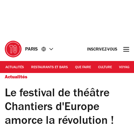
Accéder
Accéder
au
au
contenu
pied
de
page
PARIS
INSCRIVEZ-VOUS
ACTUALITÉS
RESTAURANTS ET BARS
QUE FAIRE
CULTURE
VOYAGE
Actualités
Le festival de théâtre
Chantiers d'Europe
amorce la révolution !