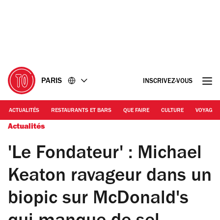
Accéder
Accéder
au
au
contenu
pied
de
page
PARIS
INSCRIVEZ-VOUS
ACTUALITÉS
RESTAURANTS ET BARS
QUE FAIRE
CULTURE
VOYAGE
Actualités
'Le Fondateur' : Michael
Keaton ravageur dans un
biopic sur McDonald's