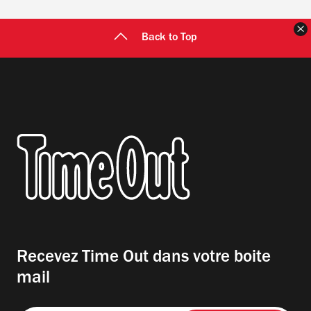
F
Back to Top
Recevez Time Out dans votre boite
mail