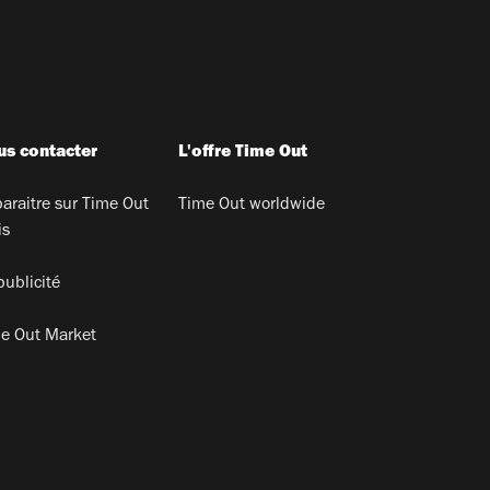
s contacter
L'offre Time Out
araitre sur Time Out
Time Out worldwide
is
publicité
e Out Market