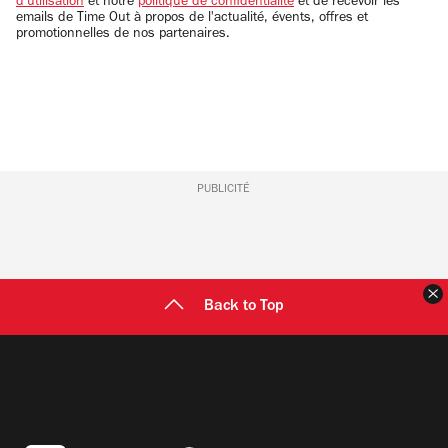
d'utilisation
et notre
politique de confidentialité
et de recevoir les
emails de Time Out à propos de l'actualité, évents, offres et
promotionnelles de nos partenaires.
PUBLICITÉ
F
Back to Top