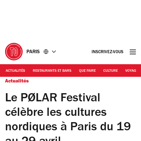
Accéder
Accéder
au
au
contenu
pied
de
page
PARIS
INSCRIVEZ-VOUS
ACTUALITÉS
RESTAURANTS ET BARS
QUE FAIRE
CULTURE
VOYAGE
Actualités
Le PØLAR Festival
célèbre les cultures
nordiques à Paris du 19