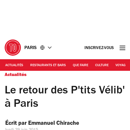
Accéder
Accéder
au
au
contenu
pied
de
page
PARIS
INSCRIVEZ-VOUS
ACTUALITÉS
RESTAURANTS ET BARS
QUE FAIRE
CULTURE
VOYAGE
Actualités
Le retour des P'tits Vélib'
à Paris
Écrit par 
Emmanuel Chirache