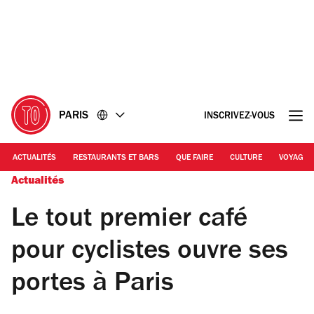
Accéder
Accéder
au
au
contenu
pied
de
page
PARIS
INSCRIVEZ-VOUS
ACTUALITÉS
RESTAURANTS ET BARS
QUE FAIRE
CULTURE
VOYAGE
Actualités
Le tout premier café
pour cyclistes ouvre ses
portes à Paris