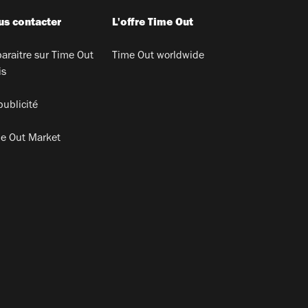
s contacter
L'offre Time Out
araitre sur Time Out
Time Out worldwide
is
publicité
e Out Market