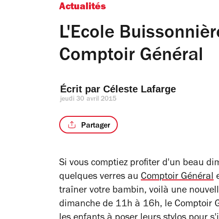
Actualités
L'Ecole Buissonniè
Comptoir Général
Écrit par 
Céleste Lafarge
jeudi 30 avril 2015
Partager
Si vous comptiez profiter d'un beau dim
quelques verres au
Comptoir Général
e
traîner votre bambin, voilà une nouvell
dimanche de 11h à 16h, le Comptoir Gé
les enfants à poser leurs stylos pour s'