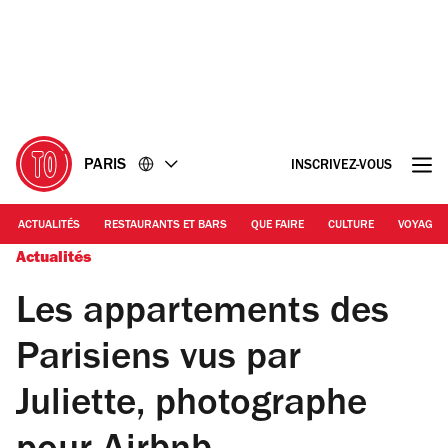
Accéder
Accéder
au
au
contenu
pied
de
page
PARIS
INSCRIVEZ-VOUS
ACTUALITÉS
RESTAURANTS ET BARS
QUE FAIRE
CULTURE
VOYAGE
Actualités
Les appartements des
Parisiens vus par
Juliette, photographe