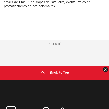
emails de Time Out à propos de l'actualité, évents, offres et
promotionnelles de nos partenaires.
PUBLICITÉ
F
Back to Top