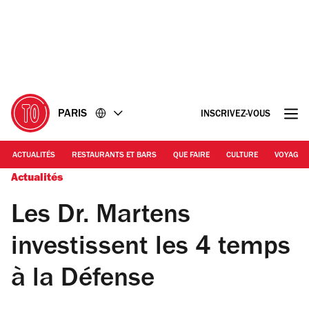
Accéder
Accéder
au
au
contenu
pied
de
page
PARIS
INSCRIVEZ-VOUS
ACTUALITÉS
RESTAURANTS ET BARS
QUE FAIRE
CULTURE
VOYAGE
Actualités
Les Dr. Martens
investissent les 4 temps
à la Défense