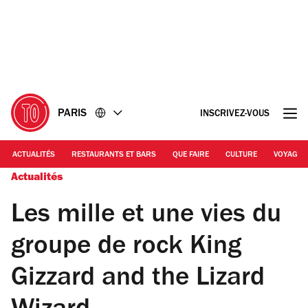
Accéder
Accéder
au
au
contenu
pied
de
page
PARIS
INSCRIVEZ-VOUS
ACTUALITÉS
RESTAURANTS ET BARS
QUE FAIRE
CULTURE
VOYAGE
Actualités
Les mille et une vies du
groupe de rock King
Gizzard and the Lizard