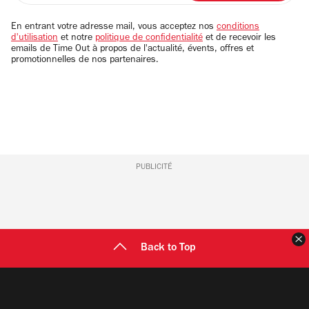
adresse
email
En entrant votre adresse mail, vous acceptez nos
conditions
d'utilisation
et notre
politique de confidentialité
et de recevoir les
emails de Time Out à propos de l'actualité, évents, offres et
promotionnelles de nos partenaires.
PUBLICITÉ
F
Back to Top