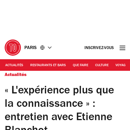
Accéder
Accéder
au
au
contenu
pied
de
page
PARIS
INSCRIVEZ-VOUS
ACTUALITÉS
RESTAURANTS ET BARS
QUE FAIRE
CULTURE
VOYAGE
Actualités
« L'expérience plus que
la connaissance » :
entretien avec Etienne