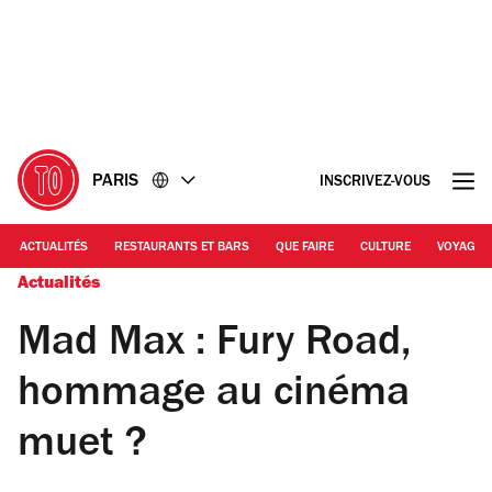
Accéder
Accéder
au
au
contenu
pied
de
page
PARIS
INSCRIVEZ-VOUS
ACTUALITÉS
RESTAURANTS ET BARS
QUE FAIRE
CULTURE
VOYAGE
Actualités
Mad Max : Fury Road,
hommage au cinéma
muet ?