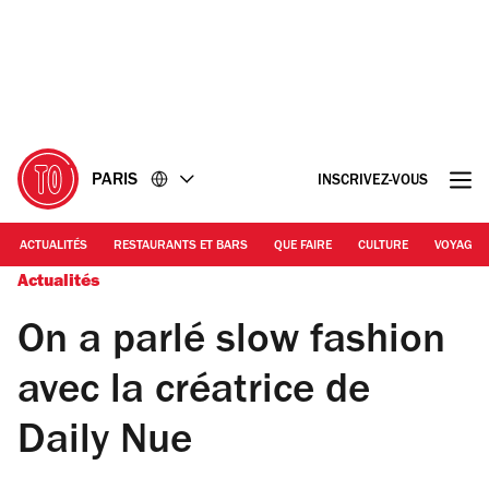
Accéder
Accéder
au
au
contenu
pied
de
page
PARIS
INSCRIVEZ-VOUS
ACTUALITÉS
RESTAURANTS ET BARS
QUE FAIRE
CULTURE
VOYAGE
Actualités
On a parlé slow fashion
avec la créatrice de
Daily Nue