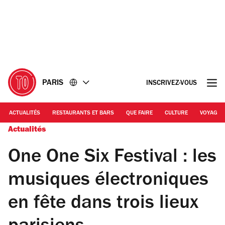
Accéder
Accéder
au
au
contenu
pied
de
page
PARIS
INSCRIVEZ-VOUS
ACTUALITÉS
RESTAURANTS ET BARS
QUE FAIRE
CULTURE
VOYAGE
Actualités
One One Six Festival : les
musiques électroniques
en fête dans trois lieux