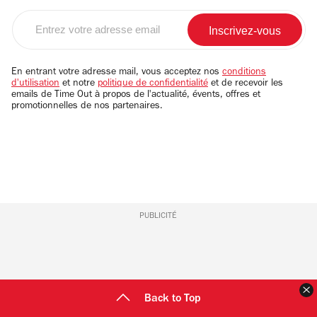
Entrez
votre
adresse
email
En entrant votre adresse mail, vous acceptez nos
conditions
d'utilisation
et notre
politique de confidentialité
et de recevoir les
emails de Time Out à propos de l'actualité, évents, offres et
promotionnelles de nos partenaires.
PUBLICITÉ
F
Back to Top