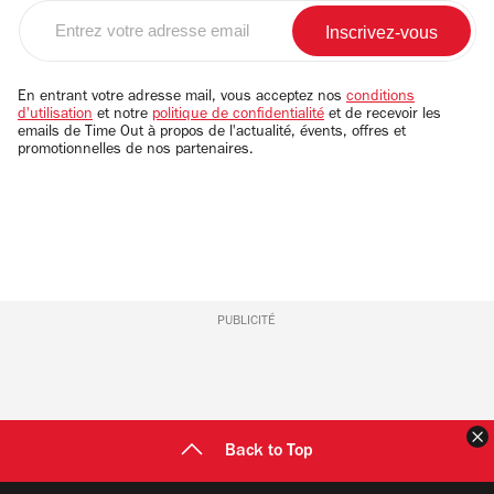
Entrez
votre
adresse
email
En entrant votre adresse mail, vous acceptez nos
conditions
d'utilisation
et notre
politique de confidentialité
et de recevoir les
emails de Time Out à propos de l'actualité, évents, offres et
promotionnelles de nos partenaires.
PUBLICITÉ
F
Back to Top