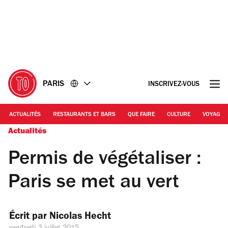
Accéder
Accéder
au
au
contenu
pied
de
page
PARIS
INSCRIVEZ-VOUS
ACTUALITÉS
RESTAURANTS ET BARS
QUE FAIRE
CULTURE
VOYAGE
Actualités
Permis de végétaliser :
Paris se met au vert
Écrit par 
Nicolas Hecht