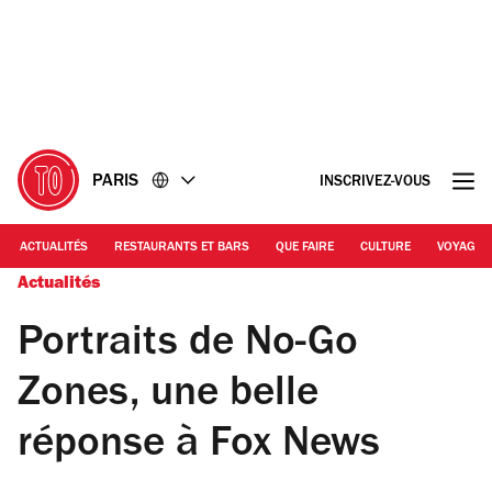
Accéder
Accéder
au
au
contenu
pied
de
page
PARIS
INSCRIVEZ-VOUS
ACTUALITÉS
RESTAURANTS ET BARS
QUE FAIRE
CULTURE
VOYAGE
Actualités
Portraits de No-Go
Zones, une belle
réponse à Fox News