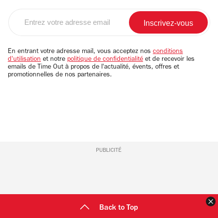
Entrez
votre
adresse
email
En entrant votre adresse mail, vous acceptez nos
conditions
d'utilisation
et notre
politique de confidentialité
et de recevoir les
emails de Time Out à propos de l'actualité, évents, offres et
promotionnelles de nos partenaires.
PUBLICITÉ
F
Back to Top